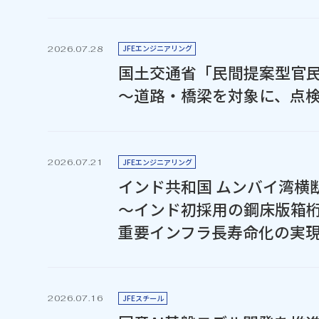
JFEエンジニアリング
2026.07.28
国土交通省「民間提案型官
～道路・橋梁を対象に、点
JFEエンジニアリング
2026.07.21
インド共和国 ムンバイ湾横
～インド初採用の鋼床版箱
重要インフラ長寿命化の実
JFEスチール
2026.07.16